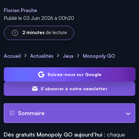
Florian Prache
Publié le 03 Juin 2026 à 00h20
2 minutes
de lecture
Accueil
Actualités
Jeux
Monopoly GO
Suivez-nous sur Google
S'abonner à notre newsletter
Sommaire
Dés gratuits Monopoly GO aujourd’hui
: chaque