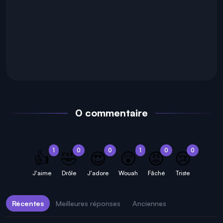
0 commentaire
1
0
0
1
0
0
👍
🤣
😍
😲
😡
😢
J'aime
Drôle
J'adore
Wouah
Fâché
Triste
Récentes
Meilleures réponses
Anciennes