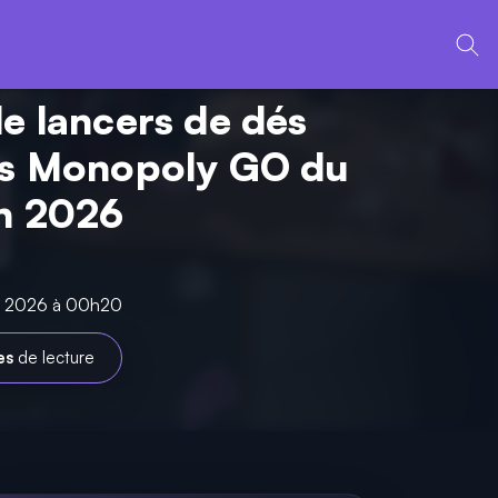
de lancers de dés
ts Monopoly GO du
n 2026
in 2026 à 00h20
es
de lecture