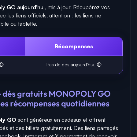
ly GO aujourd'hui
, mis à jour. Récupérez vos
es liens officiels, attention : les liens ne
ile ou tablette.
Récompenses
😞
Pas
de
dés
aujourd'hui
. 😞
 de dés gratuits MONOPOLY GO
 des récompenses quotidiennes
ly GO
sont généreux en cadeaux et offrent
és et des billets gratuitement. Ces liens partagés
cebook, Instagram et X permettent de recevoir