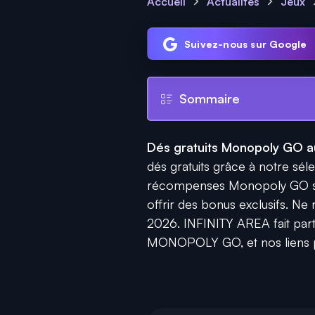
Accueil
Actualités
Jeux
Suivez-nous sur Google
Sommaire
Dés gratuits Monopoly GO au
dés gratuits grâce à notre sélec
récompenses Monopoly GO sont
offrir des bonus exclusifs. N
2026. INFINITY AREA fait part
MONOPOLY GO, et nos liens pr