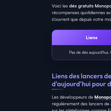
Voici les
dés gratuits Monopo
récompenses quotidiennes avec l
s’ouvrent que depuis votre mob
Liens
Pas
de
dés
aujourd'hui
. 
Liens des lancers
d'aujourd'hui pour
Les développeurs de
Monopo
régulièrement des lancers de d
sur les plateformes comme Fa