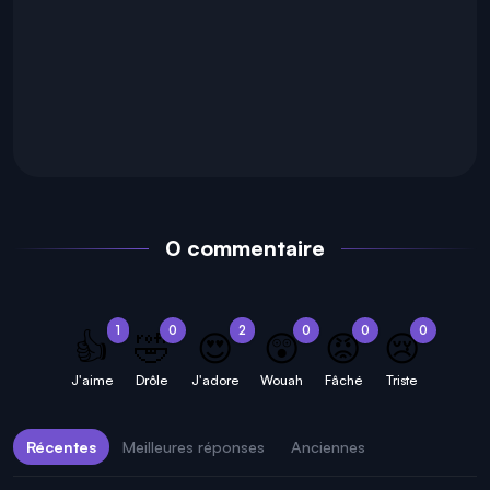
0 commentaire
1
0
2
0
0
0
👍
🤣
😍
😲
😡
😢
J'aime
Drôle
J'adore
Wouah
Fâché
Triste
Récentes
Meilleures réponses
Anciennes