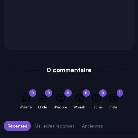
0 commentaire
0
0
0
0
0
1
👍
🤣
😍
😲
😡
😢
J'aime
Drôle
J'adore
Wouah
Fâché
Triste
Récentes
Meilleures réponses
Anciennes