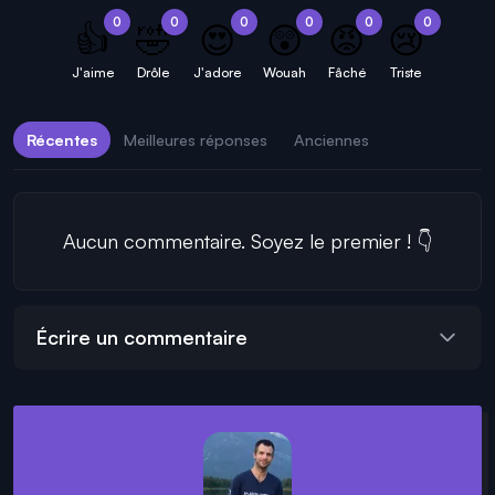
0
0
0
0
0
0
👍
🤣
😍
😲
😡
😢
J'aime
Drôle
J'adore
Wouah
Fâché
Triste
Récentes
Meilleures réponses
Anciennes
Aucun commentaire. Soyez le premier ! 👇
Écrire un commentaire