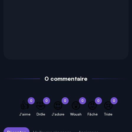
0 commentaire
0
0
0
0
0
0
👍
🤣
😍
😲
😡
😢
J'aime
Drôle
J'adore
Wouah
Fâché
Triste