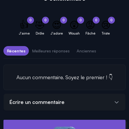
0
0
0
0
0
0
👍
🤣
😍
😲
😡
😢
J'aime
Drôle
J'adore
Wouah
Fâché
Triste
Récentes
Meilleures réponses
Anciennes
Aucun commentaire. Soyez le premier ! 👇
Écrire un commentaire