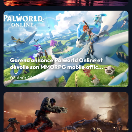
Garena annonce Palworld Online et
dévoile son MMORPG mobile offic...
03 Août 2026