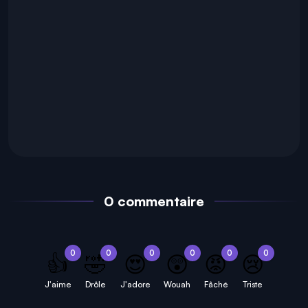
0 commentaire
0
0
0
0
0
0
👍
🤣
😍
😲
😡
😢
J'aime
Drôle
J'adore
Wouah
Fâché
Triste