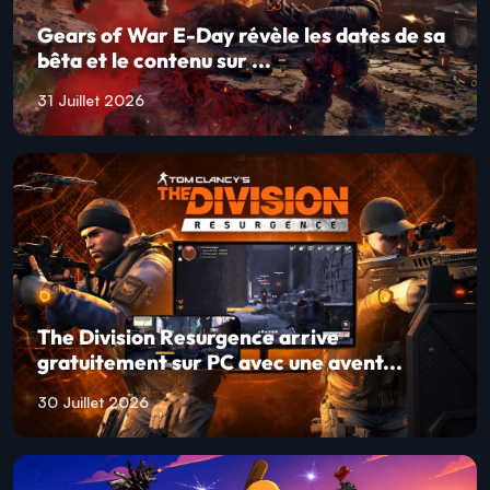
Gears of War E-Day révèle les dates de sa
bêta et le contenu sur ...
31 Juillet 2026
The Division Resurgence arrive
gratuitement sur PC avec une avent...
30 Juillet 2026