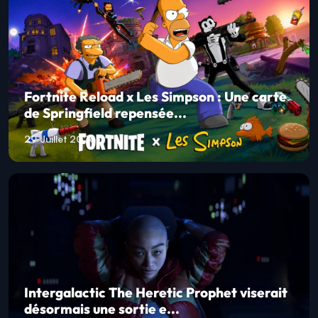
Fortnite Reload x Les Simpson : Une carte
de Springfield repensée...
29 Juillet 2026
Intergalactic The Heretic Prophet viserait
désormais une sortie e...