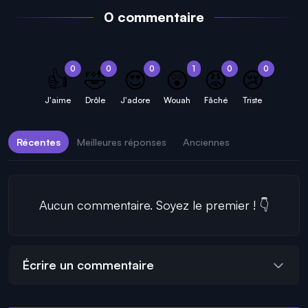
0 commentaire
0
0
0
1
0
0
👍
🤣
😍
😲
😡
😢
J'aime
Drôle
J'adore
Wouah
Fâché
Triste
Récentes
Meilleures réponses
Anciennes
Aucun commentaire. Soyez le premier ! 👇
Écrire un commentaire