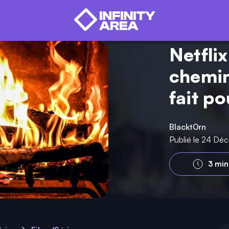
Netfli
chemin
fait po
Blackt0rn
Publié le 24 Dé
3 min