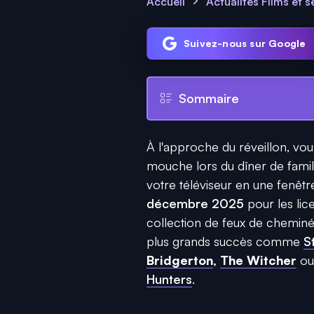
Accueil
Actualités Films et s
Suivez-nous sur Google
Sommaire
À l'approche du réveillon, vou
mouche lors du dîner de fami
votre téléviseur en une fenêtr
décembre 2025
pour les lic
collection de feux de cheminée
plus grands succès comme
S
Bridgerton
,
The Witcher
ou
Hunters
.