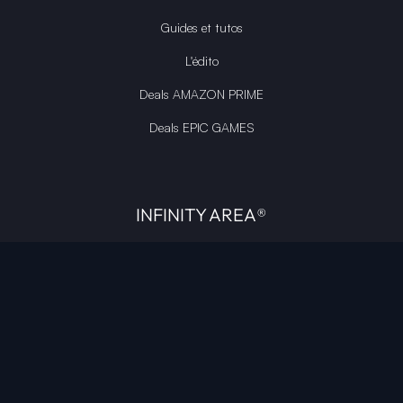
Guides et tutos
L'édito
Deals AMAZON PRIME
Deals EPIC GAMES
INFINITY AREA®
L'équipe du site
À propos
OpenCritic Outlet
Mentions légales