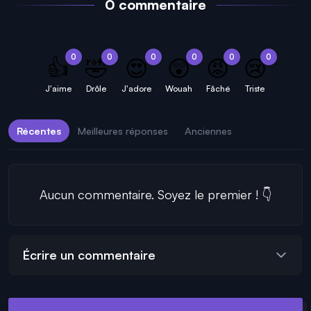
0 commentaire
0
0
0
0
0
0
👍
🤣
😍
😲
😡
😢
J'aime
Drôle
J'adore
Wouah
Fâché
Triste
Récentes
Meilleures réponses
Anciennes
Aucun commentaire. Soyez le premier ! 👇
Écrire un commentaire