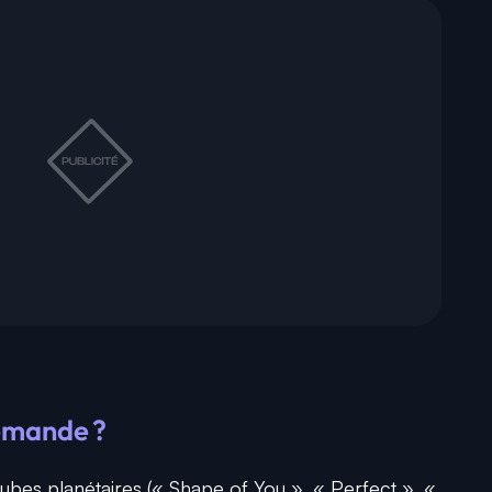
demande ?
ubes planétaires (« Shape of You », « Perfect », «