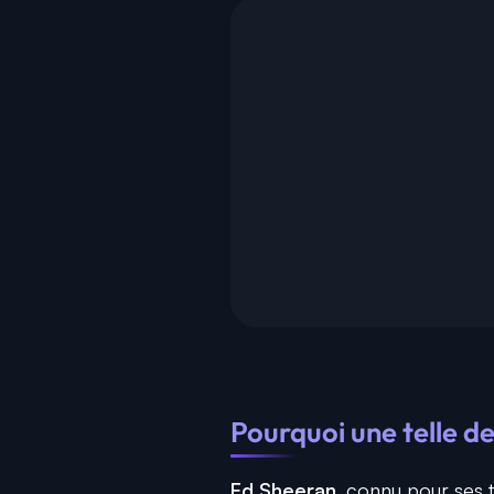
Pourquoi une telle 
Ed Sheeran
, connu pour ses t