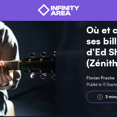
Où et 
ses bil
d’Ed S
(Zénit
Florian Prache
Publié le 11 Se
3 min