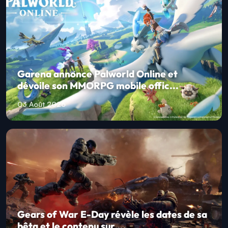
Garena annonce Palworld Online et
dévoile son MMORPG mobile offic...
03 Août 2026
Gears of War E-Day révèle les dates de sa
bêta et le contenu sur ...