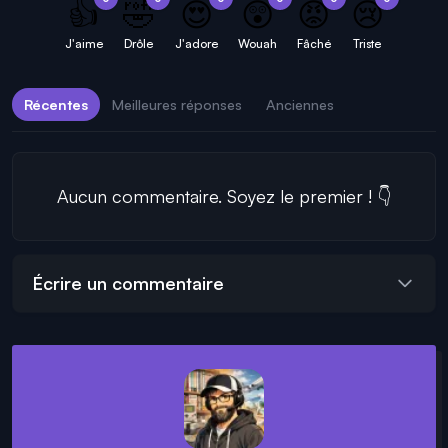
👍
🤣
😍
😲
😡
😢
J'aime
Drôle
J'adore
Wouah
Fâché
Triste
Récentes
Meilleures réponses
Anciennes
Aucun commentaire. Soyez le premier ! 👇
Écrire un commentaire