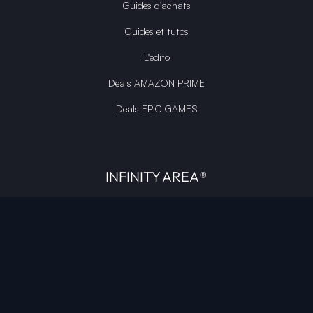
Guides d’achats
Guides et tutos
L'édito
Deals AMAZON PRIME
Deals EPIC GAMES
INFINITY AREA®
L'équipe du site
À propos
OpenCritic Outlet
Mentions légales