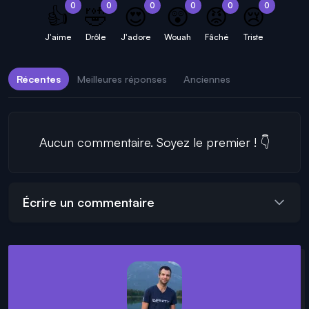
0
0
0
0
0
0
👍
🤣
😍
😲
😡
😢
J'aime
Drôle
J'adore
Wouah
Fâché
Triste
Récentes
Meilleures réponses
Anciennes
Aucun commentaire. Soyez le premier ! 👇
Écrire un commentaire