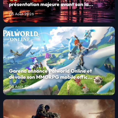
présentation majeure avant son la...
06 Août 2026
Garena annonce Palworld Online et
dévoile son MMORPG mobile offic...
03 Août 2026