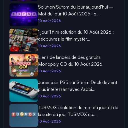
Solution Sutom du jour aujourd’hui –
Mot du jour 10 Août 2026 : q...
10 Août 2026
1 jour 1 film solution du 10 Août 2026 :
découvrez le film mystèr...
10 Août 2026
Liens de lancers de dés gratuits
Monopoly GO du 10 Août 2026
10 Août 2026
Jouer à sa PS5 sur Steam Deck devient
plus intéressant avec Asobi...
10 Août 2026
TUSMOX : solution du mot du jour et de
la suite du jour TUSMOX du...
10 Août 2026