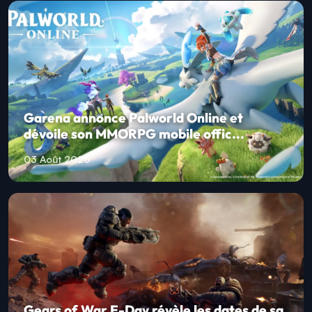
Garena annonce Palworld Online et
dévoile son MMORPG mobile offic...
03 Août 2026
Gears of War E-Day révèle les dates de sa