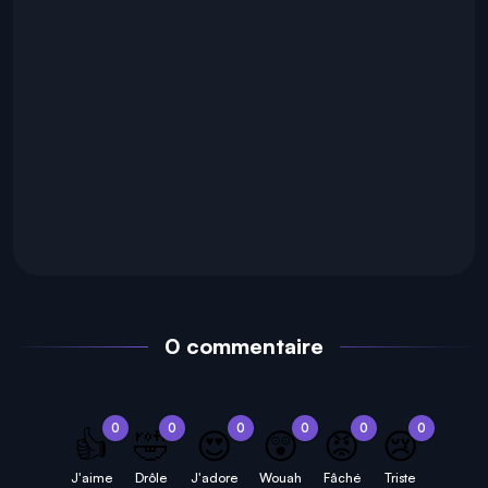
0 commentaire
0
0
0
0
0
0
👍
🤣
😍
😲
😡
😢
J'aime
Drôle
J'adore
Wouah
Fâché
Triste