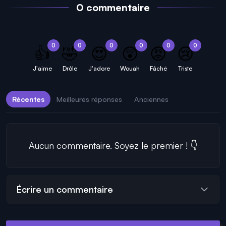
0 commentaire
0
0
0
0
0
0
👍
🤣
😍
😲
😡
😢
J'aime
Drôle
J'adore
Wouah
Fâché
Triste
Récentes
Meilleures réponses
Anciennes
Aucun commentaire. Soyez le premier ! 👇
Écrire un commentaire