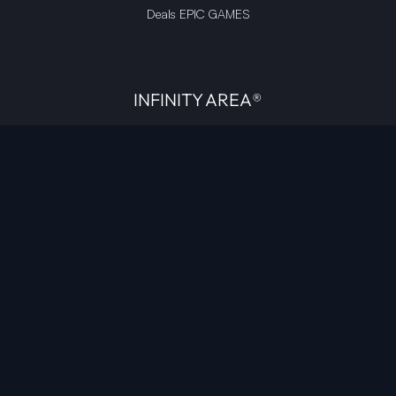
Deals EPIC GAMES
INFINITY AREA®
L'équipe du site
À propos
OpenCritic Outlet
Mentions légales
Politique de confidentialité
Politique sur l'IA
Gestion des cookies
Propriété intellectuelle