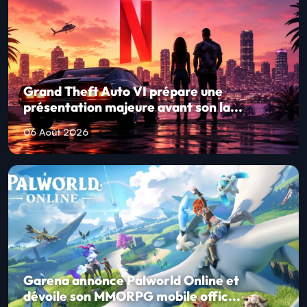
Grand Theft Auto VI prépare une
présentation majeure avant son la...
06 Août 2026
Garena annonce Palworld Online et
dévoile son MMORPG mobile offic...