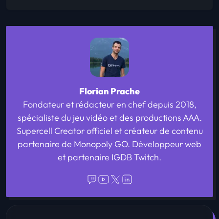
Florian Prache
Fondateur et rédacteur en chef depuis 2018,
spécialiste du jeu vidéo et des productions AAA.
Supercell Creator officiel et créateur de contenu
partenaire de Monopoly GO. Développeur web
et partenaire IGDB Twitch.