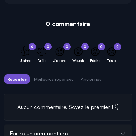
0 commentaire
0
0
0
0
0
0
👍
🤣
😍
😲
😡
😢
J'aime
Drôle
J'adore
Wouah
Fâché
Triste
Récentes
Meilleures réponses
Anciennes
Aucun commentaire. Soyez le premier ! 👇
Écrire un commentaire