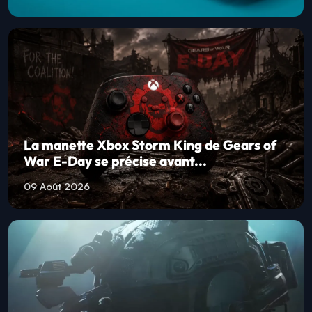
La manette Xbox Storm King de Gears of
War E-Day se précise avant...
09 Août 2026