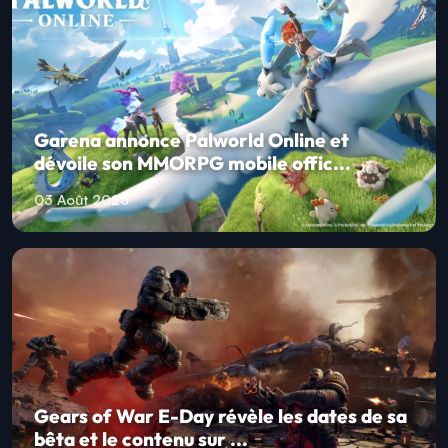
Garena annonce Palworld Online et
dévoile son MMORPG mobile offic...
03 Août 2026
Gears of War E-Day révèle les dates de sa
bêta et le contenu sur ...