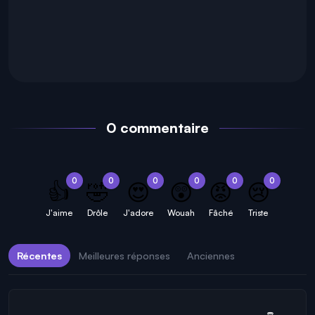
0 commentaire
0
0
0
0
0
0
👍
🤣
😍
😲
😡
😢
J'aime
Drôle
J'adore
Wouah
Fâché
Triste
Récentes
Meilleures réponses
Anciennes