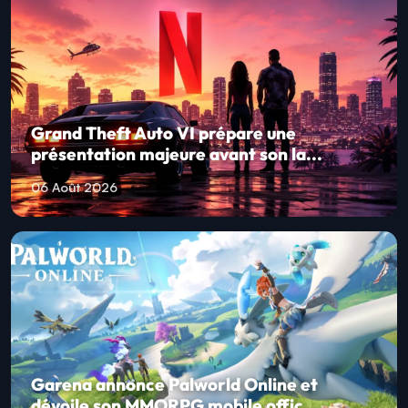
Grand Theft Auto VI prépare une
présentation majeure avant son la...
06 Août 2026
Garena annonce Palworld Online et
dévoile son MMORPG mobile offic...