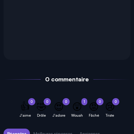
0 commentaire
0
0
0
1
0
0
👍
🤣
😍
😲
😡
😢
J'aime
Drôle
J'adore
Wouah
Fâché
Triste
Récentes
Meilleures réponses
Anciennes