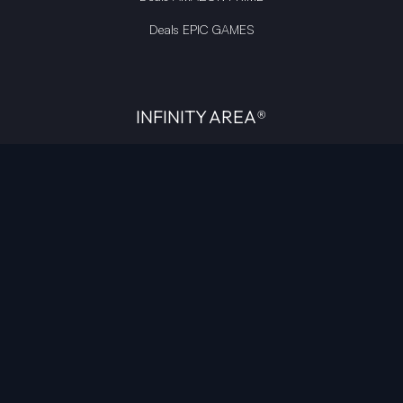
Deals EPIC GAMES
INFINITY AREA®
L'équipe du site
À propos
OpenCritic Outlet
Mentions légales
Politique de confidentialité
Politique sur l'IA
Gestion des cookies