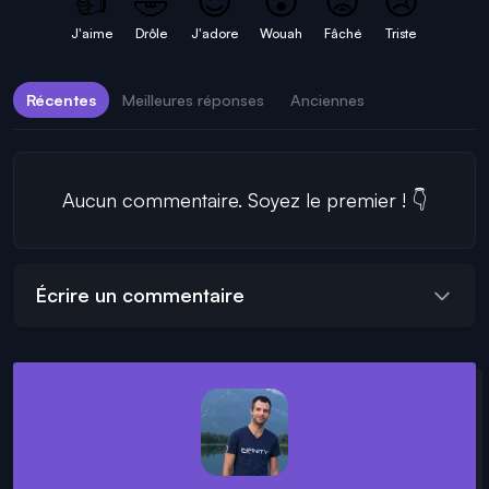
👍
🤣
😍
😲
😡
😢
J'aime
Drôle
J'adore
Wouah
Fâché
Triste
Récentes
Meilleures réponses
Anciennes
Aucun commentaire. Soyez le premier ! 👇
Écrire un commentaire