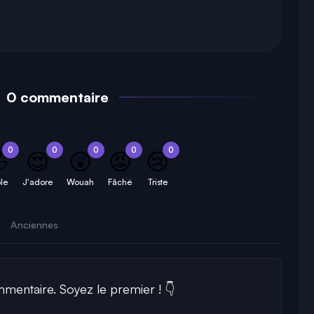
0 commentaire
0
0
0
0
0

😍
😲
😡
😢
le
J'adore
Wouah
Fâché
Triste
Anciennes
entaire. Soyez le premier ! 👇