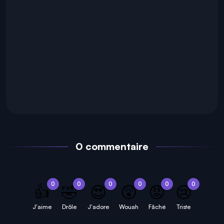
0 commentaire
0
0
0
0
0
0
👍
🤣
😍
😲
😡
😢
J'aime
Drôle
J'adore
Wouah
Fâché
Triste