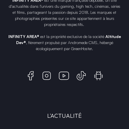
INFINITY AREA®
est une
marque française
déposée, un site
d'actualités dans l'univers du gaming, high tech, cinémas, séries
et films, partageant la passion depuis 2018. Les marques et
photographies présentes sur ce site appartiennent à leurs
propriétaires respectifs.
INFINITY AREA®
est la propriété exclusive de la société
Altitude
Dev®
, fièrement propulsé par Andromede CMS, hébergé
écologiquement par
GreenHoster
.
L'ACTUALITÉ