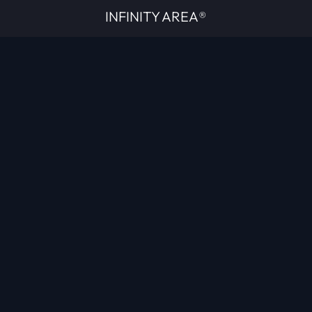
INFINITY AREA®
L'équipe du site
À propos
OpenCritic Outlet
Mentions légales
Politique de confidentialité
Politique sur l'IA
Gestion des cookies
Propriété intellectuelle
Contactez-nous