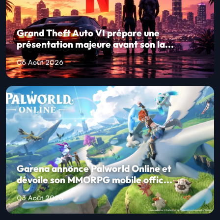
Grand Theft Auto VI prépare une
présentation majeure avant son la...
06 Août 2026
Garena annonce Palworld Online et
dévoile son MMORPG mobile offic...
03 Août 2026