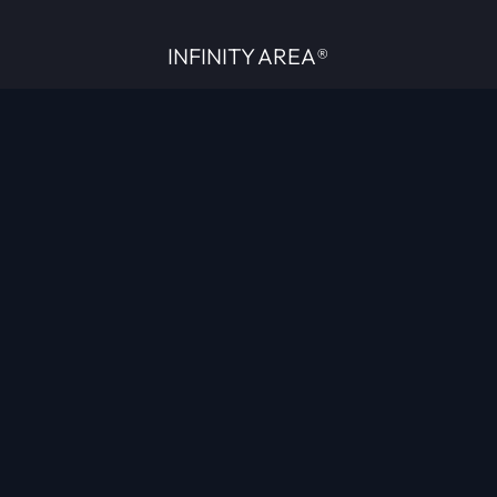
INFINITY AREA®
L'équipe du site
À propos
OpenCritic Outlet
Mentions légales
Politique de confidentialité
Politique sur l'IA
Gestion des cookies
Propriété intellectuelle
Contactez-nous