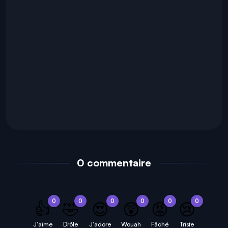
0 commentaire
0
0
0
0
0
0
👍
🤣
😍
😲
😡
😢
J'aime
Drôle
J'adore
Wouah
Fâché
Triste