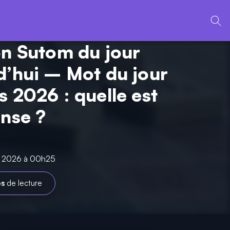
on Sutom du jour
d’hui – Mot du jour
s 2026 : quelle est
onse ?
rs 2026 à 00h25
es
de lecture