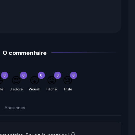
0 commentaire
0
0
0
0
0

😍
😲
😡
😢
le
J'adore
Wouah
Fâché
Triste
Anciennes
entaire. Soyez le premier ! 👇