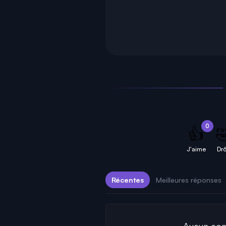
0
👍

J'aime
Drô
Récentes
Meilleures réponses
Aucun comm