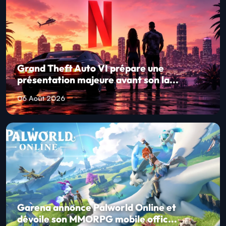
Grand Theft Auto VI prépare une
présentation majeure avant son la...
06 Août 2026
Garena annonce Palworld Online et
dévoile son MMORPG mobile offic...