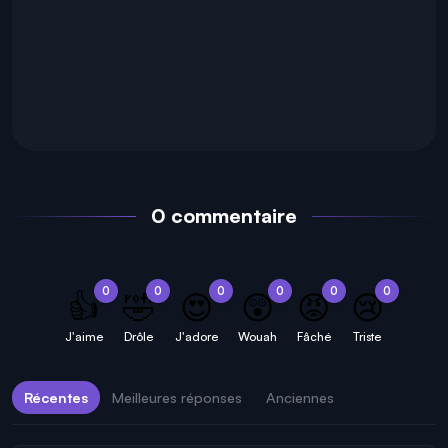
0 commentaire
0
0
0
0
0
0
👍
🤣
😍
😲
😡
😢
J'aime
Drôle
J'adore
Wouah
Fâché
Triste
Récentes
Meilleures réponses
Anciennes