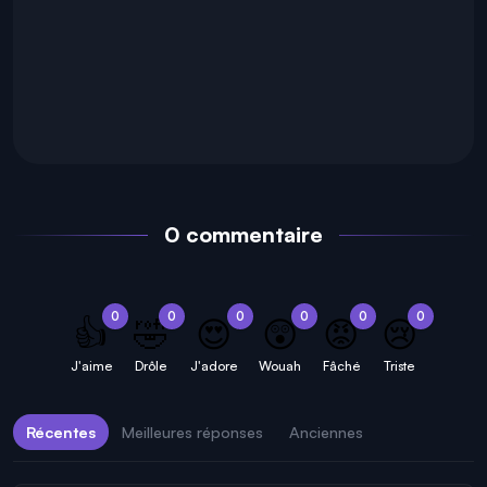
0 commentaire
0
0
0
0
0
0
👍
🤣
😍
😲
😡
😢
J'aime
Drôle
J'adore
Wouah
Fâché
Triste
Récentes
Meilleures réponses
Anciennes