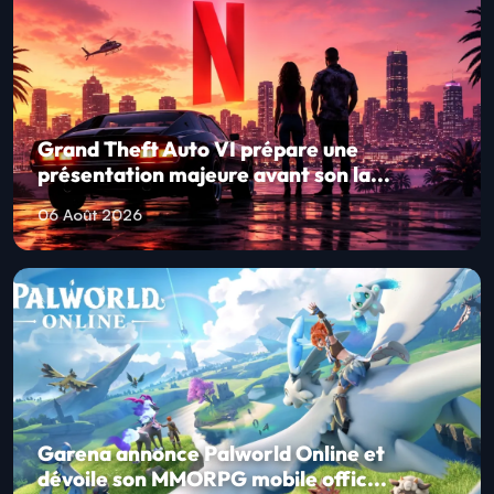
Grand Theft Auto VI prépare une
présentation majeure avant son la...
06 Août 2026
Garena annonce Palworld Online et
dévoile son MMORPG mobile offic...