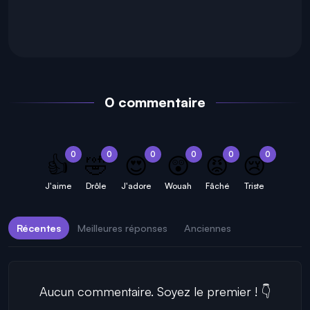
0 commentaire
0
0
0
0
0
0
👍
🤣
😍
😲
😡
😢
J'aime
Drôle
J'adore
Wouah
Fâché
Triste
Récentes
Meilleures réponses
Anciennes
Aucun commentaire. Soyez le premier ! 👇