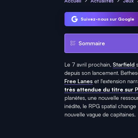
Accueil
Actualités
Jeux
Suivez-nous sur Google
Sommaire
Le 7 avril prochain,
Starfield
depuis son lancement. Bethesd
Free Lanes
et l'extension nar
très attendue du titre sur
P
planètes, une nouvelle resso
inédite, le RPG spatial chang
nouvelle vague de capitaines.