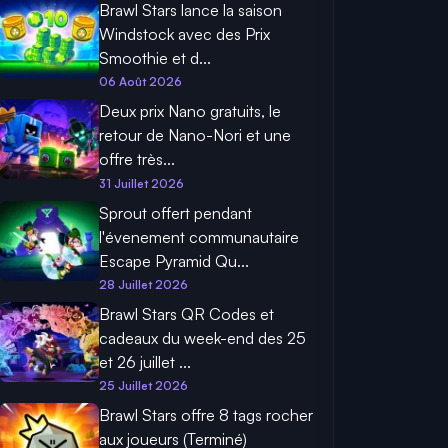
Brawl Stars lance la saison
Windstock avec des Prix
Smoothie et d...
06 Août 2026
Deux prix Nano gratuits, le
retour de Nano-Nori et une
offre très...
31 Juillet 2026
Sprout offert pendant
l'évenement communautaire
Escape Pyramid Qu...
28 Juillet 2026
Brawl Stars QR Codes et
cadeaux du week-end des 25
et 26 juillet ...
25 Juillet 2026
Brawl Stars offre 8 tags rocher
aux joueurs (Terminé)