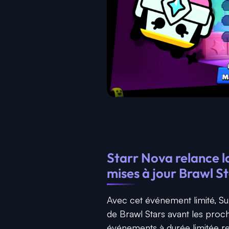
Starr Nova relance l
mises à jour Brawl S
Avec cet événement limité, Sup
de Brawl Stars avant les proc
événements à durée limitée res