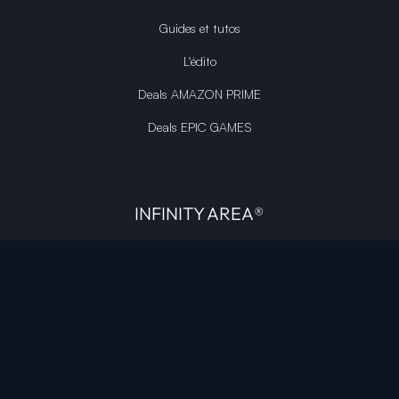
Guides et tutos
L'édito
Deals AMAZON PRIME
Deals EPIC GAMES
INFINITY AREA®
L'équipe du site
À propos
OpenCritic Outlet
Mentions légales