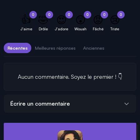
0
0
0
0
0
0
👍
🤣
😍
😲
😡
😢
J'aime
Drôle
J'adore
Wouah
Fâché
Triste
Récentes
Meilleures réponses
Anciennes
Aucun commentaire. Soyez le premier ! 👇
Écrire un commentaire