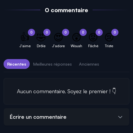
0 commentaire
0
0
0
0
0
0
👍
🤣
😍
😲
😡
😢
J'aime
Drôle
J'adore
Wouah
Fâché
Triste
Récentes
Meilleures réponses
Anciennes
Aucun commentaire. Soyez le premier ! 👇
Écrire un commentaire