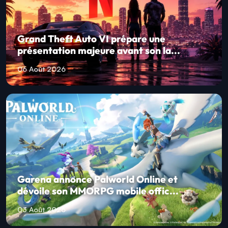
Grand Theft Auto VI prépare une
présentation majeure avant son la...
06 Août 2026
Garena annonce Palworld Online et
dévoile son MMORPG mobile offic...
03 Août 2026