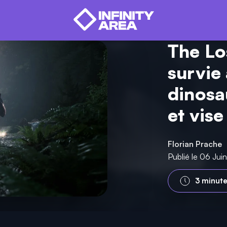
The Los
survie
dinosa
et vis
Florian Prache
Publié le 06 Ju
3 minut