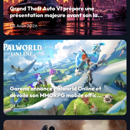
Grand Theft Auto VI prépare une
présentation majeure avant son la...
06 Août 2026
Garena annonce Palworld Online et
dévoile son MMORPG mobile offic...
03 Août 2026