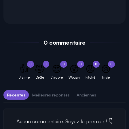
0 commentaire
0
1
0
0
0
0
👍
🤣
😍
😲
😡
😢
J'aime
Drôle
J'adore
Wouah
Fâché
Triste
Récentes
Meilleures réponses
Anciennes
Aucun commentaire. Soyez le premier ! 👇