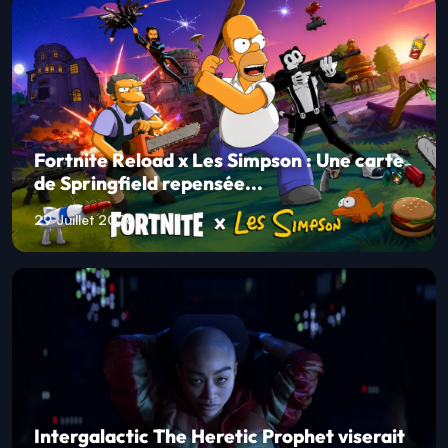
Fortnite Reload x Les Simpson : Une carte
de Springfield repensée...
29 Juillet 2026
Intergalactic The Heretic Prophet viserait