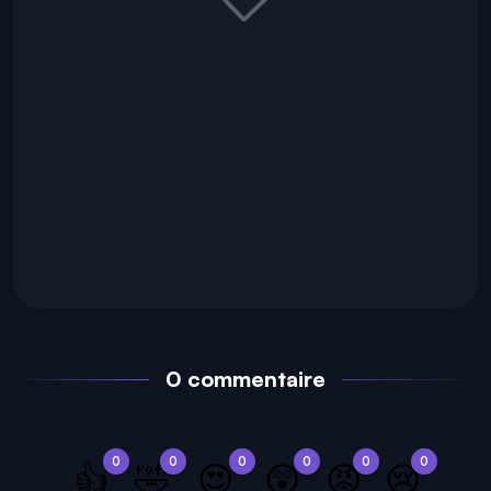
0 commentaire
0
0
0
0
0
0
👍
🤣
😍
😲
😡
😢