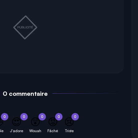
0 commentaire
0
0
0
0
0

😍
😲
😡
😢
le
J'adore
Wouah
Fâché
Triste