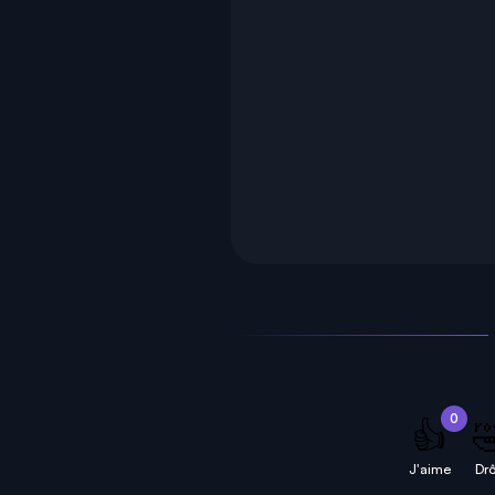
0
👍

J'aime
Drô