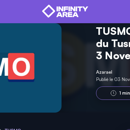
TUSMO 
du Tus
3 Nov
Azarael
Publié le 03 N
1 mi