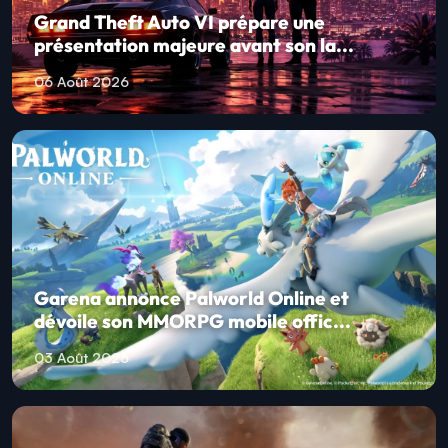
Grand Theft Auto VI prépare une
présentation majeure avant son la...
06 Août 2026
Garena annonce Palworld Online et
dévoile son MMORPG mobile offic...
03 Août 2026