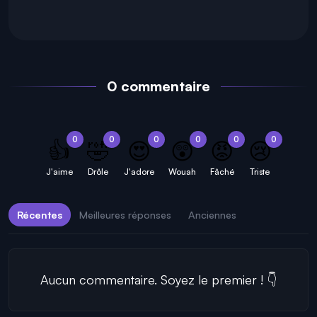
0 commentaire
0
0
0
0
0
0
👍
🤣
😍
😲
😡
😢
J'aime
Drôle
J'adore
Wouah
Fâché
Triste
Récentes
Meilleures réponses
Anciennes
Aucun commentaire. Soyez le premier ! 👇