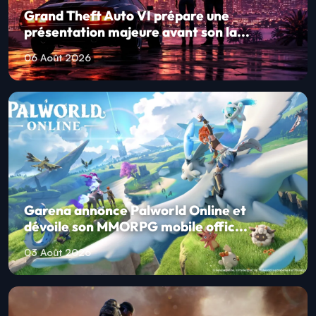
Grand Theft Auto VI prépare une
présentation majeure avant son la...
06 Août 2026
Garena annonce Palworld Online et
dévoile son MMORPG mobile offic...
03 Août 2026