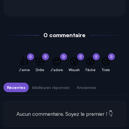
0 commentaire
0
0
0
0
0
0
👍
🤣
😍
😲
😡
😢
J'aime
Drôle
J'adore
Wouah
Fâché
Triste
Récentes
Meilleures réponses
Anciennes
Aucun commentaire. Soyez le premier ! 👇