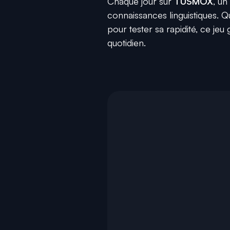
Chaque jour sur
TUSMOX
, un
connaissances linguistiques. 
pour tester sa rapidité, ce je
quotidien.