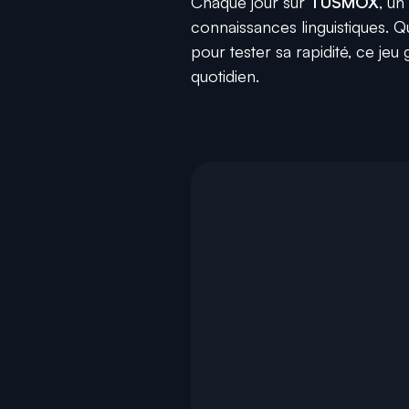
Chaque jour sur
TUSMOX
, un
connaissances linguistiques. 
pour tester sa rapidité, ce je
quotidien.