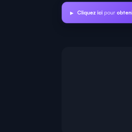
Cliquez ici
pour
obteni