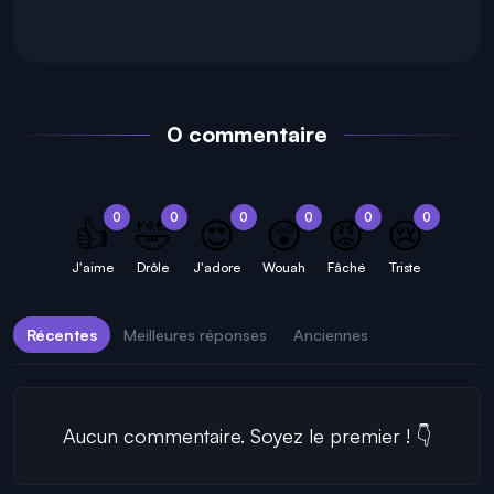
0 commentaire
0
0
0
0
0
0
👍
🤣
😍
😲
😡
😢
J'aime
Drôle
J'adore
Wouah
Fâché
Triste
Récentes
Meilleures réponses
Anciennes
Aucun commentaire. Soyez le premier ! 👇