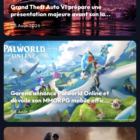
Grand Theft Auto VI prépare une
présentation majeure avant son la...
06 Août 2026
Garena annonce Palworld Online et
dévoile son MMORPG mobile offic...
03 Août 2026