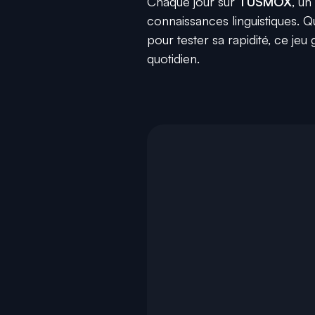
Chaque jour sur
TUSMOX
, un
connaissances linguistiques. 
pour tester sa rapidité, ce je
quotidien.