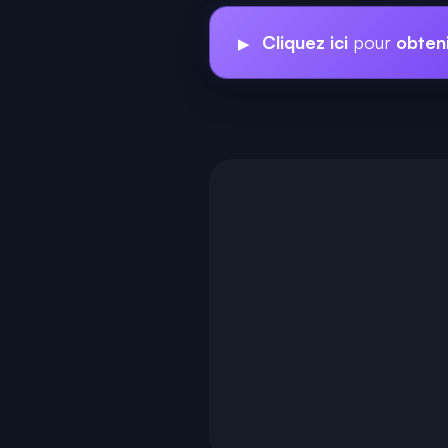
Cliquez ici
pour
obteni