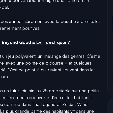
 façon « convenable » malgré une sortie en fin
Noel.
fil des années sûrement avec le bouche à oreille, les
xtrêmement positives.
s, Beyond Good & Evil, c’est quoi ?
st un jeu polyvalent, un mélange des genres. C’est à
ture, avec une pointe de « course » et quelques
ié. C’est ce point là qui revient souvent dans les
ueurs.
ns un futur lointain, au 25 ème siècle sur une petite
st entièrement recouverte d’eau et les habitants
n peu comme dans The Legend of Zelda : Wind
a plus grande partie des habitants vit dans une