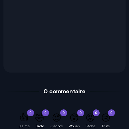
0 commentaire
0
0
0
0
0
0
👍
🤣
😍
😲
😡
😢
J'aime
Drôle
J'adore
Wouah
Fâché
Triste