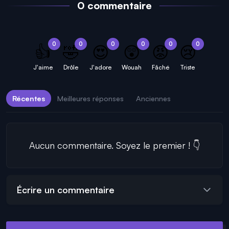
0 commentaire
0
0
0
0
0
0
👍
🤣
😍
😲
😡
😢
J'aime
Drôle
J'adore
Wouah
Fâché
Triste
Récentes
Meilleures réponses
Anciennes
Aucun commentaire. Soyez le premier ! 👇
Écrire un commentaire