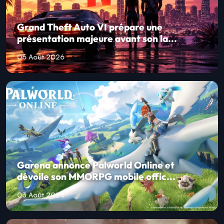
Grand Theft Auto VI prépare une
présentation majeure avant son la...
06 Août 2026
Garena annonce Palworld Online et
dévoile son MMORPG mobile offic...
03 Août 2026