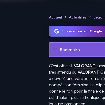
Accueil
Actualités
Jeux
Suivez-nous sur Google
Sommaire
C'est officiel,
VALORANT
s'as
très attendu du
VALORANT Ga
a dévoilé une version remaniée
compétition féminine. Le clip c
donne le ton pour la finale de
est d'autant plus authentiqu
joueuse passionnée.