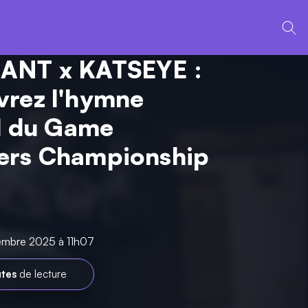
ANT x KATSEYE :
rez l'hymne
el du Game
ers Championship
vembre 2025 à 11h07
utes
de lecture