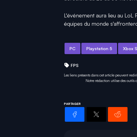
L'événement aura lieu au LoL P
équipes du monde s'affrontero
PC
Playstation 5
Xbox S
FPS
Les liens présents dans cet article peuvent redir
Notre rédaction utilise des outils
PARTAGER