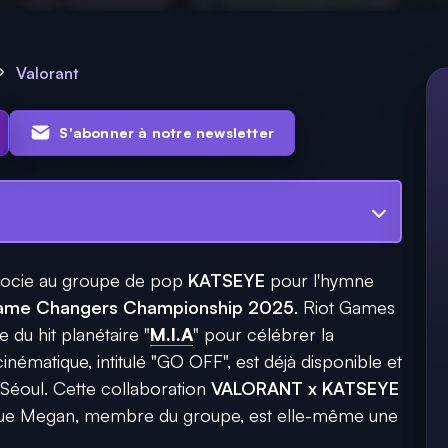
Valorant
S'abonner à notre newsletter
socie au groupe de pop
KATSEYE
pour l'hymne
me Changers Championship 2025
. Riot Games
 du hit planétaire "
M.I.A
" pour célébrer la
inématique, intitulé "GO OFF", est déjà disponible et
 Séoul. Cette collaboration
VALORANT x KATSEYE
e que Megan, membre du groupe, est elle-même une