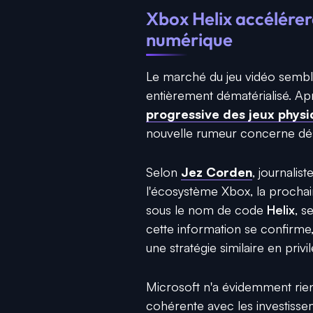
Xbox Helix accélérerai
numérique
Le marché du jeu vidéo semble
entièrement dématérialisé. Ap
progressive des jeux physi
nouvelle rumeur concerne dé
Selon
Jez Corden
, journali
l'écosystème Xbox, la procha
sous le nom de code
Helix
, s
cette information se confirme
une stratégie similaire en priv
Microsoft n'a évidemment rien o
cohérente avec les investisse