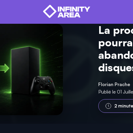
La pro
pourrai
abando
disque
Florian Prache
Publié le 01 Juil
2 minut