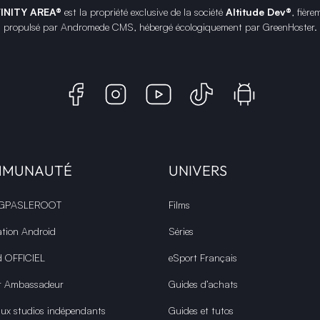
FINITY AREA®
est la propriété exclusive de la société
Altitude Dev®
, fière
propulsé par Andromede CMS, hébergé écologiquement par
GreenHoster
.
MMUNAUTÉ
UNIVERS
 GPASLEROOT
Films
ation Android
Séries
d OFFICIEL
eSport Français
r Ambassadeur
Guides d’achats
aux studios indépendants
Guides et tutos