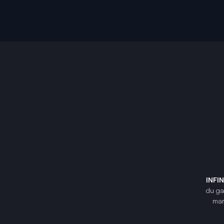
INFI
du gam
mar