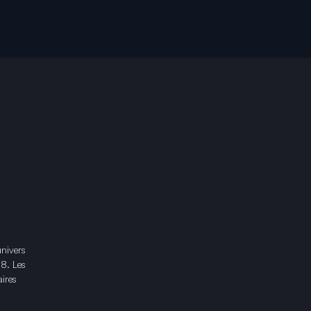
univers
18. Les
ires