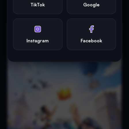
TikTok
Google
STRATEGIE
Instagram
Facebook