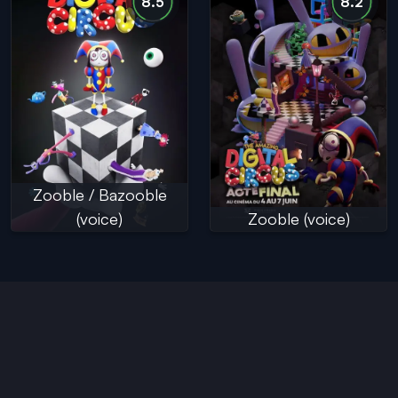
8.5
8.2
Zooble / Bazooble
(voice)
Zooble (voice)