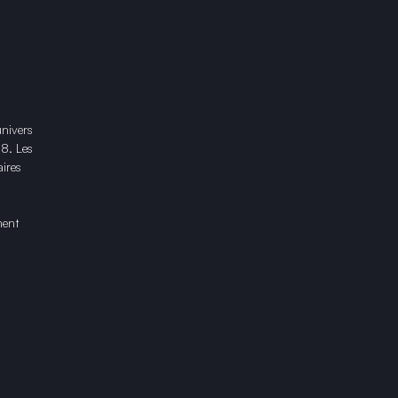
univers
18. Les
ires
ment