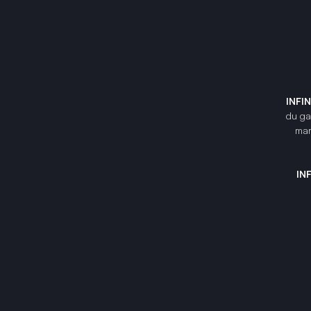
INFI
du gam
mar
IN