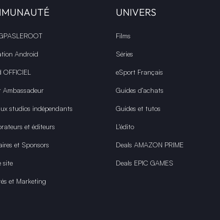
MMUNAUTÉ
UNIVERS
 GPASLEROOT
Films
ation Android
Séries
d OFFICIEL
eSport Français
r Ambassadeur
Guides d’achats
aux studios indépendants
Guides et tutos
rateurs et éditeurs
L'édito
aires et Sponsors
Deals AMAZON PRIME
 site
Deals EPIC GAMES
tés et Marketing