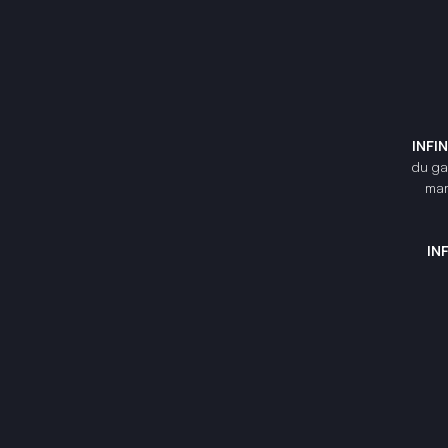
INFI
du gam
mar
IN