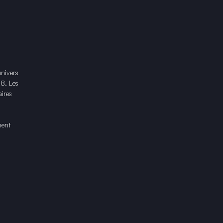
univers
18. Les
ires
ment