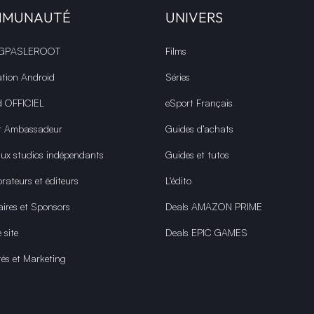
MMUNAUTÉ
UNIVERS
 GPASLEROOT
Films
ation Android
Séries
d OFFICIEL
eSport Français
r Ambassadeur
Guides d’achats
aux studios indépendants
Guides et tutos
rateurs et éditeurs
L'édito
aires et Sponsors
Deals AMAZON PRIME
 site
Deals EPIC GAMES
tés et Marketing