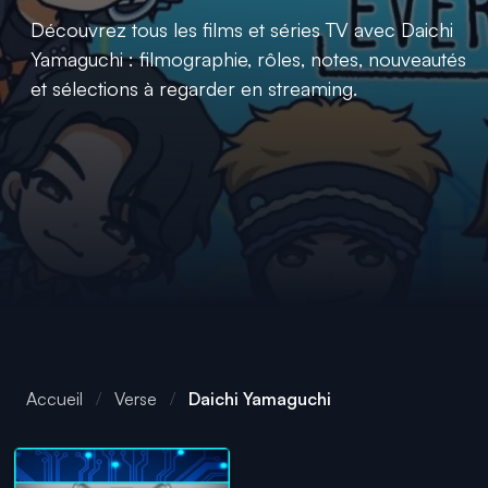
Découvrez tous les films et séries TV avec Daichi
Yamaguchi : filmographie, rôles, notes, nouveautés
et sélections à regarder en streaming.
Accueil
Verse
Daichi Yamaguchi